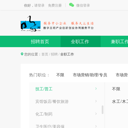
翻译
你好，
请登录
免费注册
微信登录
客户服务
轻工
工业/工厂
招聘首页
全职工作
兼职工
行政/人事
您的位置：
首页
/
招聘
/
全职工作
后勤保障
热门职位：
不限
市场营销/助理/专员
市场营
商店/零售服务
技工/普工
不限
宾馆饭店/餐饮旅游
水工/木
化工/制药
卫生医疗/美容保