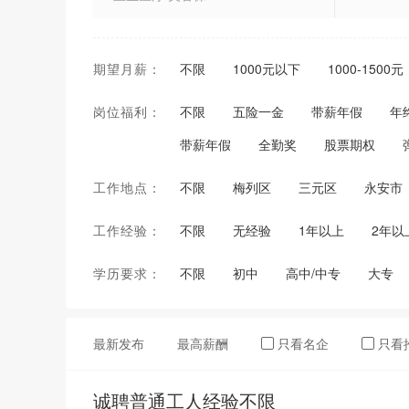
文体/教育/培训
期望月薪：
不限
1000元以下
1000-1500元
广告(装潢、包装
岗位福利：
不限
五险一金
带薪年假
年
公司文职
带薪年假
全勤奖
股票期权
房地产/建筑施工类
工作地点：
不限
梅列区
三元区
永安市
能源动力类
工作经验：
不限
无经验
1年以上
2年以
机械(电)/仪表类
学历要求：
不限
初中
高中/中专
大专
电子通讯/电气(器)类
金融/保险/证券
最新发布
最高薪酬
只看名企
只看
财务/审(统)计
诚聘普通工人经验不限
经营/管理类