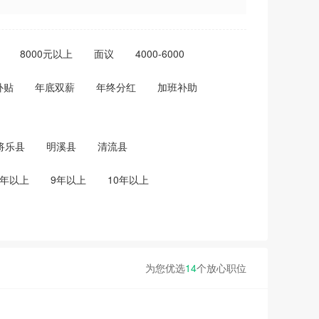
8000元以上
面议
4000-6000
补贴
年底双薪
年终分红
加班补助
将乐县
明溪县
清流县
8年以上
9年以上
10年以上
为您优选
14
个放心职位