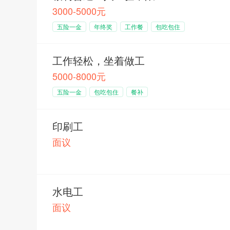
3000-5000元
市场销售类
五险一金
年终奖
工作餐
包吃包住
行业
工作轻松，坐着做工
业务销售
5000-8000元
技术工人
五险一金
包吃包住
餐补
美容美发
印刷工
娱乐休闲
面议
保健按摩
计算机/网络
水电工
企业单位
面议
运动健身