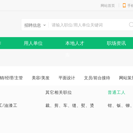
网站首页
手
招聘信息
作
用人单位
本地人才
职场资讯
库
销/经理/主管
美容/美发
平面设计
文员/前台接待
网站策
其它相关职位
普通工人
工/油漆工
裁、剪、车、缝、熨、烫
钳、钣、铆