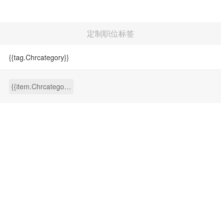
返回
三明
我的
导航
首页
定制职位标签
信息
招聘
{{tag.Chrcategory}}
房产
资讯
{{item.Chrcategory}}
好店
商城
活动
社区
订单
明人榜
全职招聘
兼职招聘
本地人才库
职场资讯
专场招聘