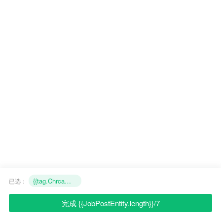
为您推荐
筛选
{{tag.Chrcategory}}
定制+
没有找到相关职位
没有更多了
首页
名企
{{tag.Chrcategory}}
已选：
发布
管理
完成
{{JobPostEntity.length}}
/7
我的