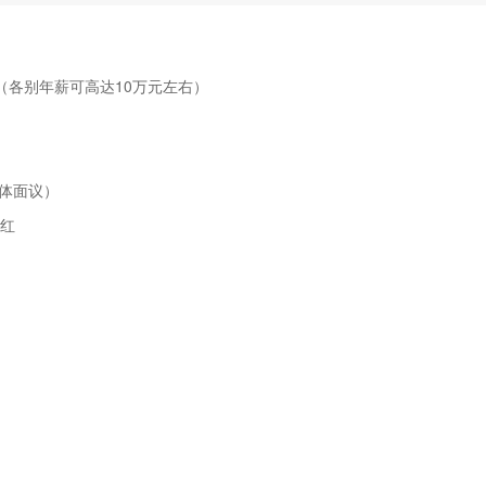
（各别年薪可高达10万元左右）
具体面议）
分红