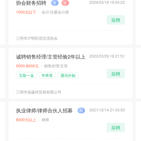
协会财务招聘
2024/03/18 16:04:22
荐
急
1000元以下
会计/注册会计师
应聘
三明市沪明民宿交流协会
诚聘销售经理/主管经验2年以上
2022/03/29 16:21:51
荐
5000-8000元
销售经理/主管
应聘
五险一金
年终奖
通讯补贴
三明市福盛祥贸易有限公司
执业律师/律师合伙人招募
2021/12/14 21:43:50
荐
8000元以上
律师
应聘