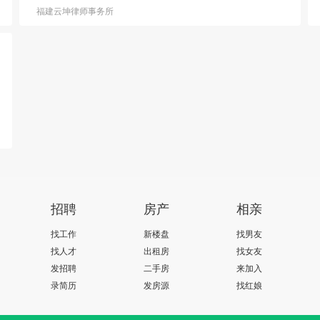
福建云坤律师事务所
招聘
房产
相亲
找工作
新楼盘
找男友
找人才
出租房
找女友
发招聘
二手房
来加入
录简历
发房源
找红娘