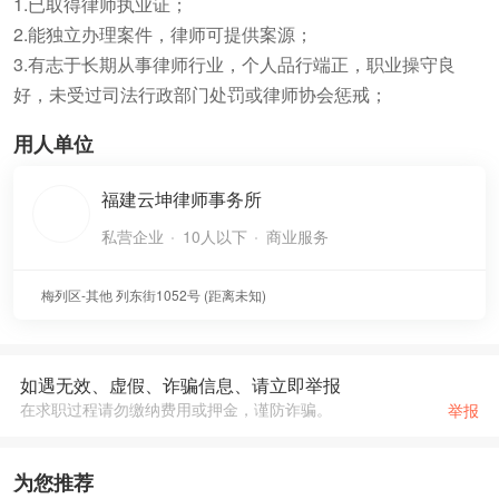
1.已取得律师执业证；
2.能独立办理案件，律师可提供案源；
3.有志于长期从事律师行业，个人品行端正，职业操守良
好，未受过司法行政部门处罚或律师协会惩戒；
用人单位
福建云坤律师事务所
私营企业
10人以下
商业服务
梅列区-其他
列东街1052号
(
距离未知
)
如遇无效、虚假、诈骗信息、请立即举报
在求职过程请勿缴纳费用或押金，谨防诈骗。
举报
为您推荐