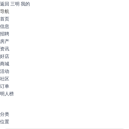
返回
三明
我的
导航
首页
信息
招聘
房产
资讯
好店
商城
活动
社区
订单
明人榜
分类
位置