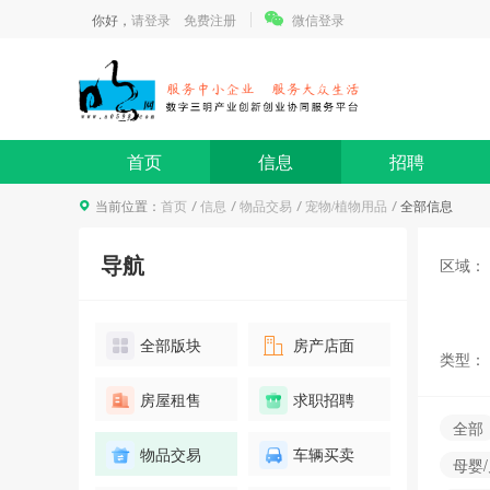
你好，
请登录
免费注册
微信登录
关于举办智能制造基础及工业
机器人教学产教融合研讨会的
通知
首页
信息
招聘
报名
1人已报名
当前位置：
首页
信息
物品交易
宠物/植物用品
全部信息
“有明气”伴手礼创意设计大奖
导航
区域：
赛
报名
0人已报名
全部版块
房产店面
类型：
房屋租售
求职招聘
《新收入准则深度解读、案例
全部
分析及税会差异分析》课程分
物品交易
车辆买卖
享
母婴
报名
0人已报名