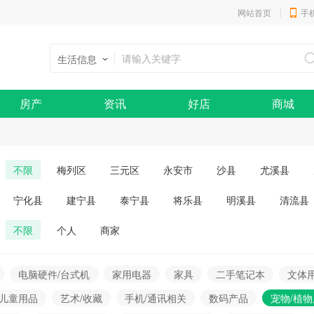
网站首页
手
生活信息
房产
资讯
好店
商城
不限
梅列区
三元区
永安市
沙县
尤溪县
宁化县
建宁县
泰宁县
将乐县
明溪县
清流县
不限
个人
商家
电脑硬件/台式机
家用电器
家具
二手笔记本
文体
/儿童用品
艺术/收藏
手机/通讯相关
数码产品
宠物/植