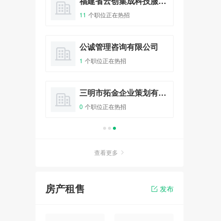
三明市梅列区七加零果钻奶茶店
福建省云创集成科技服务有限公司
11
个职位正在热招
2
个
关于举办智能制造基础及工业
机器人教学产教融合研讨会的
通知
业有限公司
公诚管理咨询有限公司
报名
1人已报名
1
个职位正在热招
1
个
术培训中心
三明市拓金企业策划有限公司
永
“有明气”伴手礼创意设计大奖
赛
0
个职位正在热招
5
个
报名
0人已报名
查看更多
《新收入准则深度解读、案例
分析及税会差异分析》课程分
享
房产租售
发布
报名
0人已报名