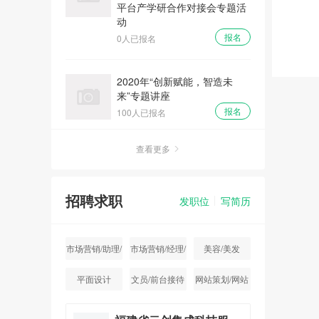
2020年“创新赋能，智造未
来”专题讲座
报名
100人已报名
营销创新，地理标识产品立体
查看更多
营销新思维
报名
0人已报名
招聘求职
发职位
写简历
科技咨询师能力提升培训之“科
市场营销/助理/
市场营销/经理/
美容/美发
技情报检索查新策略及应用技
专员
主管
巧”培训
平面设计
文员/前台接待
网站策划/网站
报名
0人已报名
运营