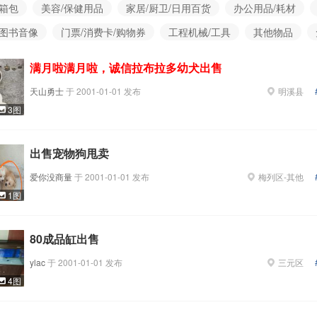
/箱包
美容/保健用品
家居/厨卫/日用百货
办公用品/耗材
/图书音像
门票/消费卡/购物券
工程机械/工具
其他物品
满月啦满月啦，诚信拉布拉多幼犬出售
天山勇士
于
2001-01-01
发布
明溪县
3图
出售宠物狗甩卖
爱你没商量
于
2001-01-01
发布
梅列区
-
其他
1图
80成品缸出售
ylac
于
2001-01-01
发布
三元区
4图