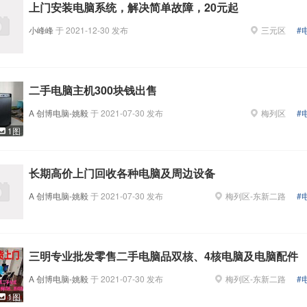
上门安装电脑系统，解决简单故障，20元起
小峰峰
于
2021-12-30
发布
三元区
#
二手电脑主机300块钱出售
A 创博电脑-姚毅
于
2021-07-30
发布
梅列区
#
1图
长期高价上门回收各种电脑及周边设备
A 创博电脑-姚毅
于
2021-07-30
发布
梅列区
-
东新二路
#
三明专业批发零售二手电脑品双核、4核电脑及电脑配件
A 创博电脑-姚毅
于
2021-07-30
发布
梅列区
-
东新二路
#
1图