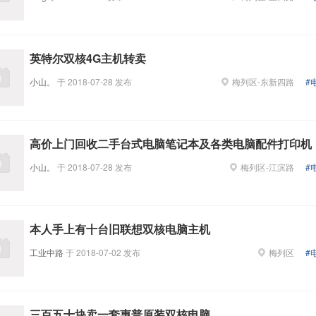
英特尔双核4G主机转卖
小山。
于
2018-07-28
发布
梅列区
-
东新四路
#
高价上门回收二手台式电脑笔记本及各类电脑配件打印机
小山。
于
2018-07-28
发布
梅列区
-
江滨路
#
本人手上有十台旧联想双核电脑主机
工业中路
于
2018-07-02
发布
梅列区
#
三百五十块卖一套惠普原装双核电脑