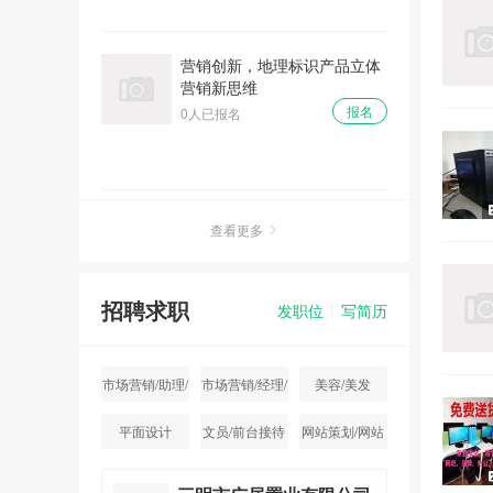
营销创新，地理标识产品立体
营销新思维
报名
0人已报名
科技咨询师能力提升培训之“科
查看更多
技情报检索查新策略及应用技
巧”培训
报名
0人已报名
招聘求职
发职位
写简历
关于举办智能制造基础及工业
市场营销/助理/
市场营销/经理/
美容/美发
机器人教学产教融合研讨会的
专员
主管
通知
平面设计
文员/前台接待
网站策划/网站
报名
1人已报名
运营