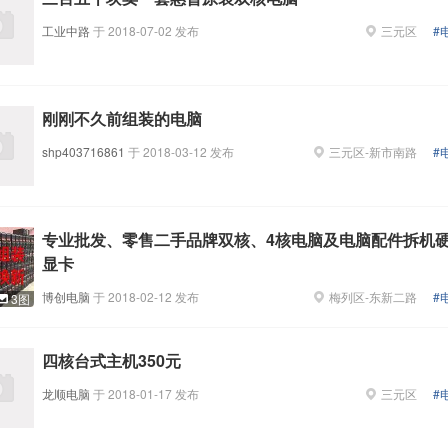
工业中路
于
2018-07-02
发布
三元区
#
刚刚不久前组装的电脑
shp403716861
于
2018-03-12
发布
三元区
-
新市南路
#
专业批发、零售二手品牌双核、4核电脑及电脑配件拆机
显卡
博创电脑
于
2018-02-12
发布
梅列区
-
东新二路
#
3图
四核台式主机350元
龙顺电脑
于
2018-01-17
发布
三元区
#