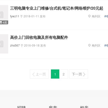
三明电脑专业上门维修/台式机/笔记本/网络维护/20元起
fywz11
于
2018-01-11
发布
梅列区
#
4图
高价上门回收电脑及所有电脑配件
zhs567
于
2016-09-18
发布
梅列区
#
1
2
招聘
房产
相亲