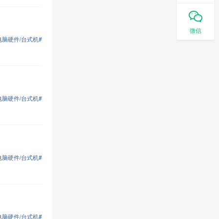
三明市广居置业有限公司
1
个职位正在热招
微信
电脑硬件/台式机#
育才零一零美术培训中心
0
个职位正在热招
三明市明网网络信息技术有限公司
电脑硬件/台式机#
2
个职位正在热招
电脑硬件/台式机#
电脑硬件/台式机#