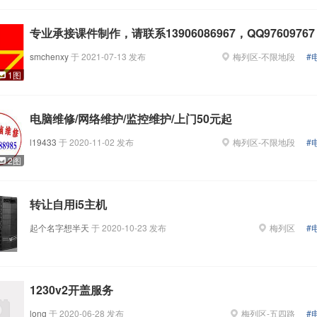
深瑞墨烯科技（福建）有限公司
三明市拓金企业策划有限公司
职位正在热招
0
个职位正在热招
专业承接课件制作，请联系13906086967，QQ97609767
smchenxy
于
2021-07-13
发布
梅列区
-
不限地段
#
福建省云创集成科技服务有限公司
永安市展兴食品商行
1图
个职位正在热招
5
个职位正在热招
电脑维修/网络维护/监控维护/上门50元起
诚管理咨询有限公司
三明市梅列区七加零果钻奶茶店
l19433
于
2020-11-02
发布
梅列区
-
不限地段
#
职位正在热招
1
个职位正在热招
2图
转让自用i5主机
起个名字想半天
于
2020-10-23
发布
梅列区
#
1230v2开盖服务
long
于
2020-06-28
发布
梅列区
-
五四路
#