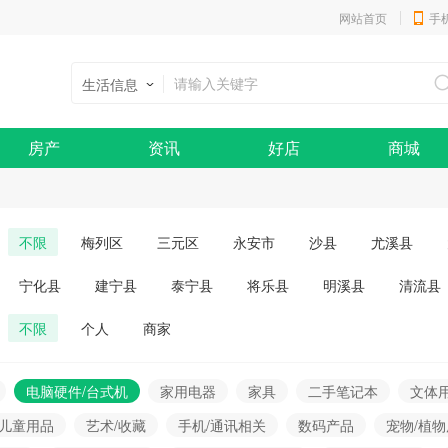
网站首页
手
生活信息
房产
资讯
好店
商城
不限
梅列区
三元区
永安市
沙县
尤溪县
宁化县
建宁县
泰宁县
将乐县
明溪县
清流县
不限
个人
商家
电脑硬件/台式机
家用电器
家具
二手笔记本
文体
/儿童用品
艺术/收藏
手机/通讯相关
数码产品
宠物/植