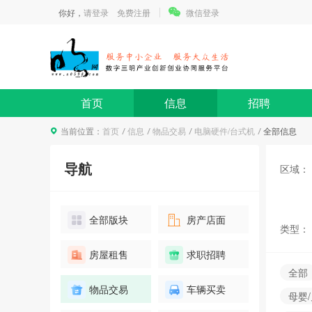
报名
1人已报名
你好，
请登录
免费注册
微信登录
“有明气”伴手礼创意设计大奖
赛
报名
0人已报名
首页
信息
招聘
当前位置：
首页
信息
物品交易
电脑硬件/台式机
全部信息
《新收入准则深度解读、案例
导航
区域：
分析及税会差异分析》课程分
享
报名
0人已报名
全部版块
房产店面
类型：
房屋租售
求职招聘
2021注册会计师考情分析和过
全部
关策略
物品交易
车辆买卖
报名
100人已报名
母婴