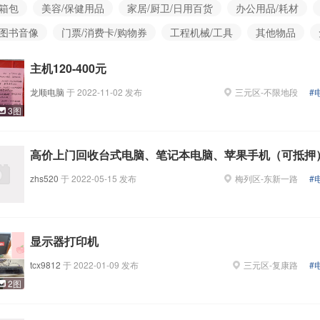
/箱包
美容/保健用品
家居/厨卫/日用百货
办公用品/耗材
/图书音像
门票/消费卡/购物券
工程机械/工具
其他物品
主机120-400元
龙顺电脑
于
2022-11-02
发布
三元区
-
不限地段
#
3图
高价上门回收台式电脑、笔记本电脑、苹果手机（可抵押
zhs520
于
2022-05-15
发布
梅列区
-
东新一路
#
显示器打印机
tcx9812
于
2022-01-09
发布
三元区
-
复康路
#
2图