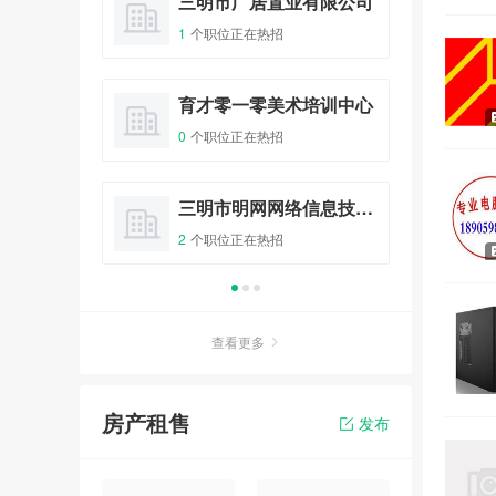
三明市拓金企业策划有限公司
三明市广居置业有限公司
1
个职位正在热招
1
个
“有明气”伴手礼创意设计大奖
赛
报名
0人已报名
品商行
育才零一零美术培训中心
0
个职位正在热招
11
三明市梅列区七加零果钻奶茶店
三明市明网网络信息技术有限公司
公
《新收入准则深度解读、案例
分析及税会差异分析》课程分
2
个职位正在热招
1
个
享
报名
0人已报名
查看更多
2021注册会计师考情分析和过
关策略
报名
100人已报名
房产租售
发布