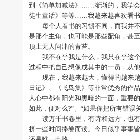
到《简单加减法》
……渐渐的，我学
徒生童话》
等等
……我越来越喜欢看
每个人看书的习惯不同，而我并
是那个主角
，也
可能是那些配
角，
甚
顶上无人问津的青苔。
我不在乎我是什么，我只在乎这
过程中把自己想像成其中的一员，从
现在，我越来越大，懂得的越来
日记》、《飞鸟集》等非常优秀的作
人心中都有阳光和黑暗的一面
，
重要
如此，便对么?”、“如果你把所有错误
读万千书卷里，有诗和远方，也
挤一些时间捧卷而读。今日似乎事事
还是唯一出路。