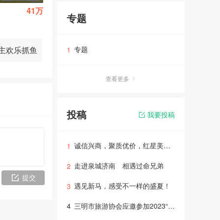
41万
20万
|
|
57㎡
2室1厅
116㎡
3室2厅
专题
主欢乐抓鱼
专题
1
查看更多
投稿
我要投稿
诚信兴商，聚质优价，红星美凯龙出台商户经营提振六大政策
1
走进泉城济南 相遇过命兄弟
2
提交
遇见新马，感受不一样的盛夏！
3
三明市旅游协会应邀参加2023“山海闽西南”文旅清爽一夏游龙岩首届音乐漂流节启动仪式
4