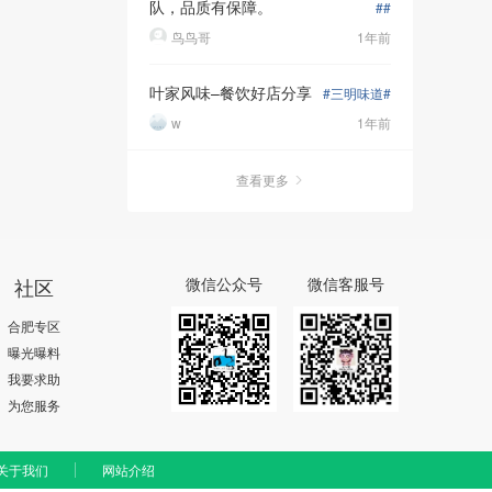
队，品质有保障。
##
鸟鸟哥
1年前
叶家风味–餐饮好店分享
#三明味道#
w
1年前
查看更多
社区
微信公众号
微信客服号
合肥专区
曝光曝料
我要求助
为您服务
关于我们
网站介绍