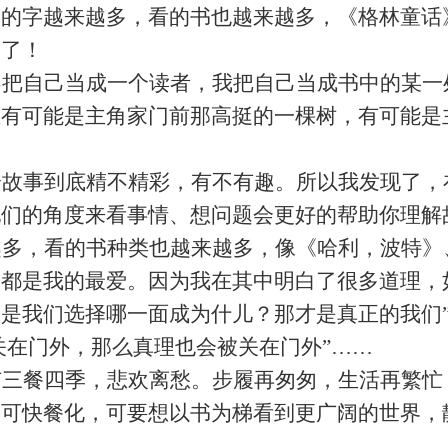
会的字越来越多，看的书也越来越多，《格林童话
书了！
不把自己当成一个读者，我把自己当成书中的某一
至有可能是主角家
门
前
那
高挺的一棵
树，
有可能是
个故事到底精不精彩，有不有趣。所以我发现了，
他们的角度来看事情、想问题会更好的帮助你理解
越多，看的书种类也越来越多，像《哈利，波特》
品
都
是我的最爱。因为我在其中明白了很多
道理
，
的是我们选择
哪
一面成为什儿
？
那才是真正的我们
关在门外，那么真理也会被关在门外”……
有三餐四季，悲欢离愁。步履再
匆
匆，生活再
繁
忙
皆可快餐化，可要想以书为梯看到更广阔的世界
，