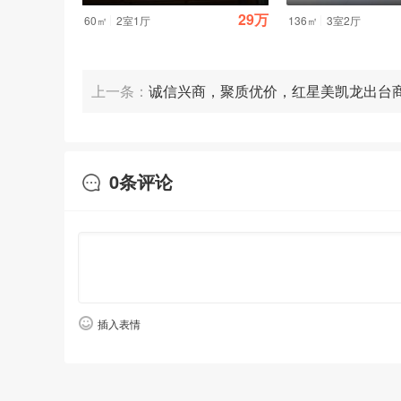
50万
29万
|
|
60㎡
2室1厅
136㎡
3室2厅
上一条：
诚信兴商，聚质优价，红星美凯龙出台
振六大政策
0
条评论
插入表情