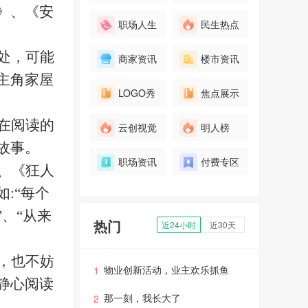
》、《安
职场人生
民生热点
处
，
可能
商家资讯
楼市资讯
主角家屋
LOGO秀
焦点展示
在
阅
读的
云创视觉
明人榜
故事。
职场资讯
付费专区
、《狂人
如
:“每个
”、“从来
热门
近24小时
近30天
，也不妨
物业创新活动，业主欢乐抓鱼
1
静心阅读
那一刻，我长大了
2