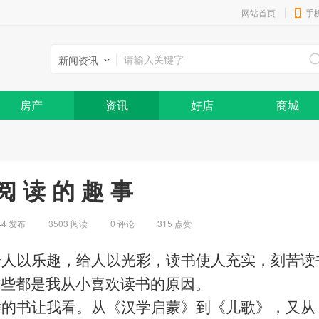
网站首页
手
新闻资讯
房产
资讯
好店
商城
阅 读 的 趣 事
44
发布
3503 阅读
0
评论
315
点赞
给人以乐趣，给人以光彩，读书使人充实，刻苦读
这些都是我从小喜欢读书的原因。
样的书让我看。从《汉学启蒙》到《儿歌》，又从