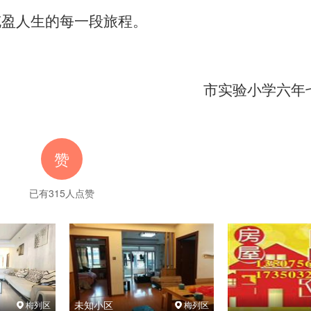
充盈人生的每一段旅程。
市实验小学六年
赞
已有
315
人点赞
未知小区
梅列区
梅列区