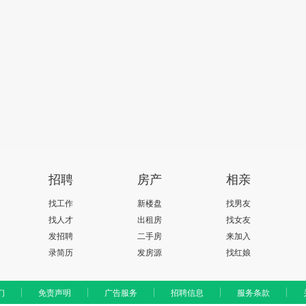
招聘
房产
相亲
找工作
新楼盘
找男友
找人才
出租房
找女友
发招聘
二手房
来加入
录简历
发房源
找红娘
们
免责声明
广告服务
招聘信息
服务条款