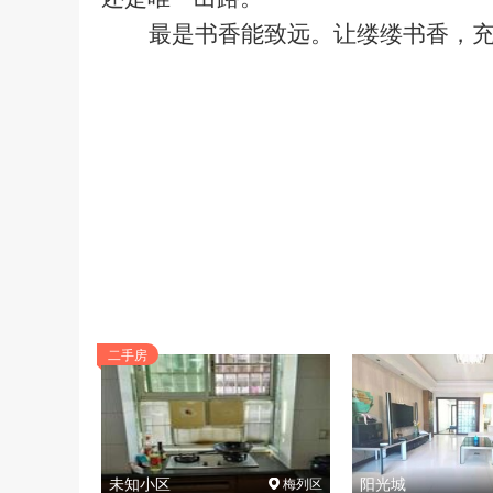
最是书香能致远。让缕缕书香，
二手房
未知小区
阳光城
梅列区
梅列区