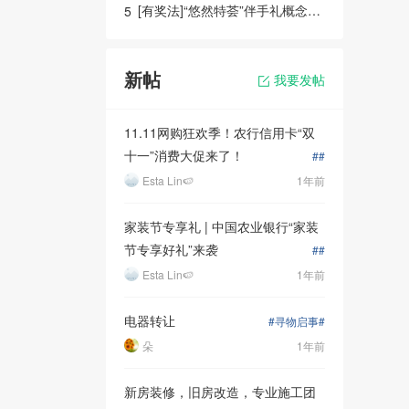
[有奖法]“悠然特荟”伴手礼概念设计
5
新帖
我要发帖
11.11网购狂欢季！农行信用卡“双
十一”消费大促来了！
##
Esta Lin🍉
1年前
家装节专享礼 | 中国农业银行“家装
节专享好礼”来袭
##
Esta Lin🍉
1年前
电器转让
#寻物启事#
朵
1年前
新房装修，旧房改造，专业施工团