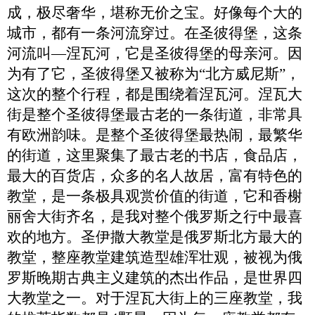
成，极尽奢华，堪称无价之宝。好像每个大的
城市，都有一条河流穿过。在圣彼得堡，这条
河流叫
—涅瓦河，它是圣彼得堡的母亲河。因
为有了它，圣彼得堡又被称为“北方威尼斯”，
这次
的整个行程，都是围绕着涅瓦河。涅瓦大
街是整个圣彼得堡最古老的一条街道，非常具
有欧洲韵味。是整个圣彼得堡最热闹，最繁华
的街道，这里聚集了最古老的书店，食品店，
最大的百货店，众多的名人故居，富有特色的
教堂，是一条极具观赏价值的街道，它和香榭
丽舍大街齐名，是我
对
整个俄罗斯之行中最喜
欢的地方。圣伊撒大教堂
是
俄罗斯北方最大的
教堂
，
整座教堂建筑造型雄浑壮观，被视为俄
罗斯晚期古典主义建筑的杰出作品，是世界四
大教堂之一。对于涅瓦大街上的三座教堂，我