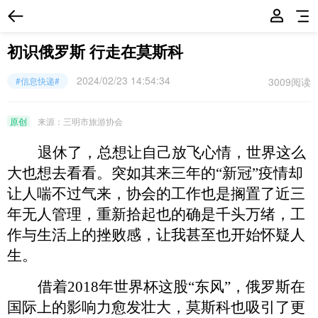
初识俄罗斯 行走在莫斯科
2024/02/23 14:54:34
3009阅读
#信息快递#
原创
来源：三明市旅游协会
退休了，总想让自己放飞心情，世界这么
大也想去看看。突如其来三年的
“新冠”疫情却
让人喘不过气
来，
协会的工作也是搁置了近三
年无人管理，重新拾起也的确是千头万绪，
工
作
与
生活上的挫败感，
让我甚至也开始怀疑人
生
。
借着
2018年世界杯这股“东风”，俄罗斯在
国际上的影响力愈发壮大，莫斯科也吸引了更