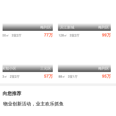
梅列区
滨江新城
梅列区
77万
99万
|
|
100㎡
3室2厅
128㎡
3室2厅
未知小区
三元区
梅列区
57万
95万
|
|
63㎡
2室2厅
88㎡
3室1厅
向您推荐
物业创新活动，业主欢乐抓鱼