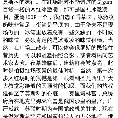
莫斯科的象征。在红场绝对不能错过的是gum
百货一楼的网红冰激凌，那可是国礼冰激凌
啊。蛋筒100P一个，
我们
选了香草味，冰激凌
奶味非常足，蛋筒是平底的，由于华夫不是现
场做的，冰箱里放着总有一些欠缺的，小时候
的味道
，
必须肯定的是冰激凌的味道很棒。
当
然，
在广场上散步，可以体会俄罗斯的民族往
昔历史，可以和雕塑拍照合影，或者看民间艺
术家表演。夜幕降临后，建筑群会被点亮，此
时是拍摄红场夜景的最佳时机。
当然，第一次
步入红场
时的
震撼
是
第一眼看到圣瓦西里升天
大教堂彩绘般的圆顶时的惊叹。
而
我们的旅程
延伸至了莫斯科的心脏
——克里姆林宫
，
总统
府所在地克里姆林宫曾是俄国沙皇的皇宫
。
庄
严威武
，
苏联时期为全国党政机关驻地，现在
是俄罗斯总统府和国家领导人的办公地点。俄