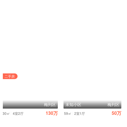
二手房
梅列区
未知小区
梅列区
130万
50万
|
|
130㎡
4室2厅
59㎡
2室1厅