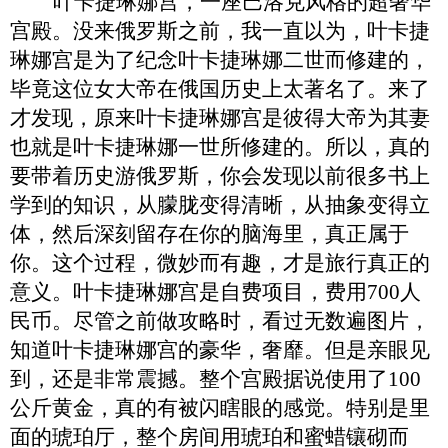
叶卡捷琳娜宫
，
一座巴洛克风格的超奢华
宫殿。没来俄罗斯之前，我一直以为，叶卡捷
琳娜宫是为了纪念叶卡捷琳娜二世而修建的，
毕竟这位女大帝在俄国历史上太著名了。来了
才发现，原来叶卡捷琳娜宫是彼得大帝为其妻
也就是叶卡捷琳娜一世所修建的。所以，真的
要带着历史游俄罗斯，你会发现以前很多书上
学到的知识，从朦胧变得清晰，从抽象变得立
体，然后深刻留存在你的脑海里，真正属于
你。这个过程，微妙而有趣，才是旅行真正的
意义。叶卡捷琳娜宫是自费项目，费用
700人
民币
。
尽管之前做攻略时，看过无数遍图片，
知道叶卡捷琳娜宫的豪华，奢靡。但是亲眼见
到，还是非常震撼。整个宫殿据说使用了
100
公斤黄金，真的有被闪瞎眼
的感觉
。特别是里
面的琥珀厅，整个房间用琥珀和蜜蜡镶砌而