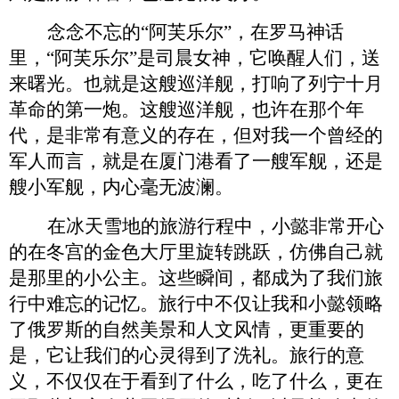
念念不忘的
“阿芙乐尔”
，
在罗马神话
里，
“阿芙乐尔”是司晨女神，它唤醒人们，送
来曙光。
也
就是这艘巡洋舰，打响了列宁十月
革命的第一炮。这艘巡洋舰，也许在那个年
代，是非常有意义的存在，但对我
一个曾经的
军人
而言，就是在
厦门
港看了一艘军舰，还是
艘小军舰，内心毫无波澜。
在冰天雪地的旅游行程中，
小懿
非常开心
的
在冬宫的金色大厅里旋转跳跃，仿佛自己就
是那里的小公主。这些瞬间，都成为了我们旅
行中难忘的记忆。旅行
中
不仅让我和小懿领略
了俄罗斯的自然美景和人文风情，更重要的
是，它让我们的心灵得到了洗礼。旅行的意
义，不仅仅在于看到了什么，吃了什么，更在