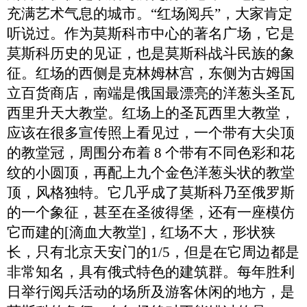
充满艺术气息的城市。
“红场阅兵”，
大家
肯定
听说过。作为莫斯科市中心的著名广场，它是
莫斯科历史的见证，也是莫斯科
战斗民族
的象
征。红场的西侧是克林姆林宫，东侧为古姆国
立百货商店，南端是俄国最漂亮的洋葱头圣瓦
西里升天大教堂。红场上的圣瓦西里大教堂，
应该在很多宣传照上看见过，一个带有大尖顶
的教堂冠，周围分布着
8 个带有不同色彩和花
纹的小圆顶，再配上九个金色洋葱头状的教堂
顶，风格独特。它几乎成了莫斯科乃至俄罗斯
的一个象征，甚至在圣彼得堡，还有一座模仿
它而建的
[
滴血大教堂
]，
红场不大，形状狭
长，只有北京天安门的
1/5，但是在它周边都是
非常知名，具有俄式特色的建筑群。每年胜利
日举行阅兵活动的场所及游客休闲的地方，是