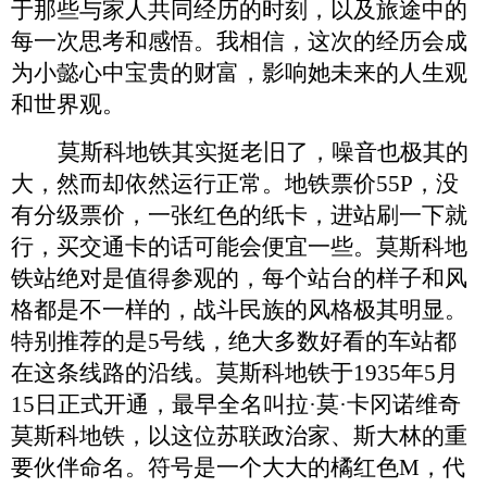
于那些与家人共同经历的时刻，以及旅途中的
每一次思考和感悟。我相信，这次的经历会成
为小懿心中宝贵的财富，影响她未来的人生观
和世界观。
莫斯科地铁其实挺老旧了，噪音也极其的
大，然而却依然运行正常。地铁票价
55P，没
有分级票价，一张红色的纸卡，进站刷一下就
行
，
买交通卡的话可能会便宜一些。莫斯科地
铁站绝对是值得参观的，每个站台的样子和风
格都是不一样的，战斗民族的风格极其明显。
特别推荐的是
5号线，绝大多数好看的车站都
在这条线路的沿线。莫斯科地铁于1935年5月
15日正式开通，最早全名叫拉·莫·卡冈诺维奇
莫斯科地铁，以这位苏联政治家、斯大林的重
要伙伴命名。符号是一个大大的橘红色M，代