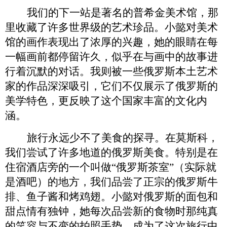
我们的下一站是著名的普希金美术馆，那
里收藏了许多世界级的艺术珍品。小懿对美术
馆
的
画作表现出了浓厚的兴趣，她的眼睛在每
一幅画前都停留许久，似乎在与画中的故事进
行着沉默的对话。我则被一些俄罗斯本土艺术
家的作品深深吸引，它们不仅展示了俄罗斯的
美学特色，更反映了这个国家丰富的文化内
涵。
旅行永远少不了美食的探寻。在莫斯科，
我们尝试了许多地道的俄罗斯美食。特别是在
住宿酒店旁的
一个叫做
“俄罗斯茶室”
（实际就
是酒吧）
的地方，我们品尝了正宗的俄罗斯
牛
排、
鱼子酱和烤
鸡翅
。小懿对俄罗斯的面包和
甜点情有独钟，她每次品尝新的食物时那纯真
的笑容
与不变的拍照手势
，成为了这次旅行中