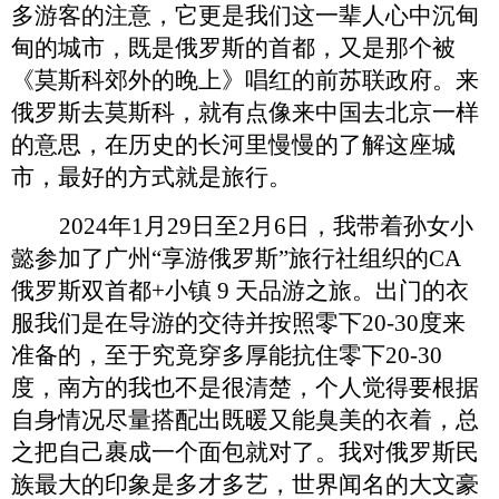
多游客的注意，它
更是我们这
一辈人心中沉甸
甸的城市，既是俄罗斯的首都，又是那个被
《莫斯科郊外的晚上》唱红的前苏联政府。来
俄罗斯去莫斯科，
就
有点像来中国去北京一样
的意思，在历史的长河里
慢慢的
了解这座城
市，最好的方式
就是
旅行。
2024年1月29日至2月6日，我带
着
孙女小
懿参加了广州
“
享游俄罗斯
”旅行社组织的
CA
俄罗斯双首都+小镇 9 天品游之旅。出门的
衣
服我们是
在导游的交待并
按照零下
20-30度
来
准备的，至于究竟穿多厚能抗住零下
20-30
度，
南方的我也不是很清楚，个人觉得要
根据
自身情况尽量搭配出既暖又能臭美的衣着，总
之把自己裹成一个面包就对了。我对俄罗斯民
族最大的印象是多才多艺
，
世界闻名的大文豪