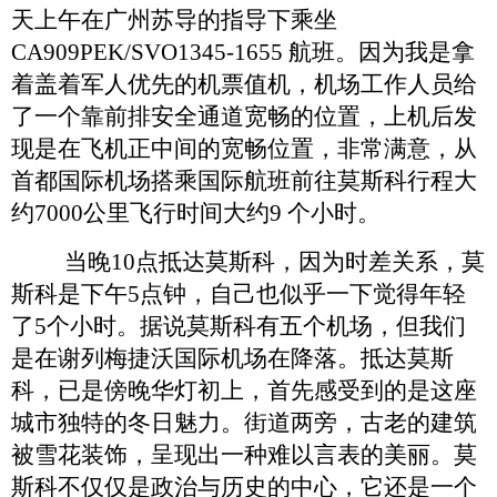
天上午在广州苏导的指导下
乘坐
CA909PEK/SVO1345-1655 航班。因为
我
是
拿
着
盖
着
军人优先的机票
值机
，机场工作人员给
了
一
个靠前
排安全通道宽畅
的位置，上机后发
现是
在
飞机正中间的
宽畅
位置，
非常满意，
从
首都国际机场搭乘国际航班前往莫斯科行程大
约
7000公里飞行时间大约9 个小时。
当
晚
10点
抵达莫斯科，
因为时差关系
，
莫
斯科是下午
5点钟，
自己也似乎一下觉得年轻
了
5个小时。
据说莫斯科有五个机场，但我们
是在谢列梅捷沃国际机场
在降落。抵达
莫斯
科，已是傍晚华灯初上，
首先感受到的是这座
城市独特的冬日魅力。街道两旁，古老的建筑
被雪花装饰，呈现出一种难以言表的美丽。莫
斯科不仅仅是政治与历史的中心，它还是一个