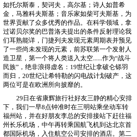
如托尔斯泰，契诃夫，高尔基；诗人如普希
金，马雅科夫斯基；音乐家如柴可夫斯基，为
世界贡献了众多优秀的作品。在科学领域，拿
过诺贝尔奖的巴普洛夫提出的条件反射理论我
们耳熟能详，门捷列夫发现元素周期表并预见
了一些尚未发现的元素，前苏联第一个发射人
造卫星，第一个将人类送入太空
......作为“战斗
民族”，绝非浪得虚名：19世纪让拿破仑铩羽
而归，20世纪让希特勒的闪电战计划破产，这
两位可是在欧洲所向披靡的。
29日在省康辉旅行社好友三静的精心安排
下，我们一早8点钟准时在三明站乘坐动车转
福州站，并在好朋友李总的安排接站下赶往福
州长乐机场，中午再转乘国航飞机到达
北京首
都国际机场，入住航空公司安排的酒店。第二