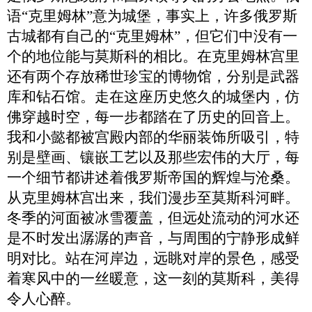
语
“克里姆林”意为城堡，事实上，许多俄罗斯
古城都有自己的“克里姆林”，但它们中没有一
个的地位能与莫斯科的相比。在克里姆林宫里
还有两个存放稀世珍宝的博物馆，分别是武器
库和钻石馆。走在这座历史悠久的城堡内，仿
佛穿越时空，每一步都踏在了历史的回音上。
我和小懿
都
被宫殿内部的华丽装饰所吸引，特
别
是
壁画、镶嵌工艺以及那些宏伟的大厅，每
一个细节都讲述着俄罗斯帝国的辉煌与沧桑。
从克里姆林宫出来，我们漫步至莫斯科河畔。
冬季的河面被冰雪覆盖，但远处流动的河水还
是不时发出潺潺的声音，与周围的宁静形成鲜
明对比。站在河岸边，远眺对岸的景色，感受
着寒风中的一丝暖意，这一刻的莫斯科，美得
令人心醉。