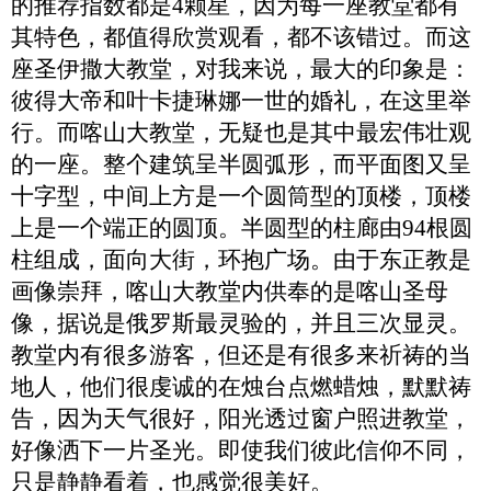
的推荐指数都是
4颗星，因为每一座教堂都有
其特色，都值得欣赏观看，都不该错过。而这
座圣伊撒大教堂，对我来说，最大的印象是：
彼得大帝和叶卡捷琳娜一世的婚礼，在这里举
行。而喀山大教堂，无疑
也
是其中最宏伟壮观
的一座。整个建筑呈半圆弧形，而平面图又呈
十字型，中间上方是一个圆筒型的顶楼，顶楼
上是一个端正的圆顶。半圆型的柱廊由
94根圆
柱组成，面向大街，环抱广场。由于东正教是
画像崇拜，喀山大教堂内供奉的是喀山圣母
像，据说是俄罗斯最灵验的，并且
三
次显灵。
教堂内有很多游客，但还是有很多来祈祷的当
地人，他们很虔诚的在烛台点燃蜡烛，默默祷
告，因为天气很好，阳光透过窗户照进教堂，
好像洒下一片圣光。即使我们彼此信仰不同，
只是静静看着，也
感觉
很美好。